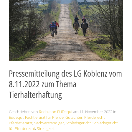
Pressemitteilung des LG Koblenz vom
8.11.2022 zum Thema
Tierhalterhaftung
Geschrieben von
Redaktion EUDequi
am
11. November 2022
in
Eudequi
,
Fachtierarzt für Pferde
,
Gutachter
,
Pferderecht
,
Pferdetierarzt
,
Sachverständiger
,
Schiedsgericht
,
Schiedsgericht
für Pferderecht
,
Streitigkeit