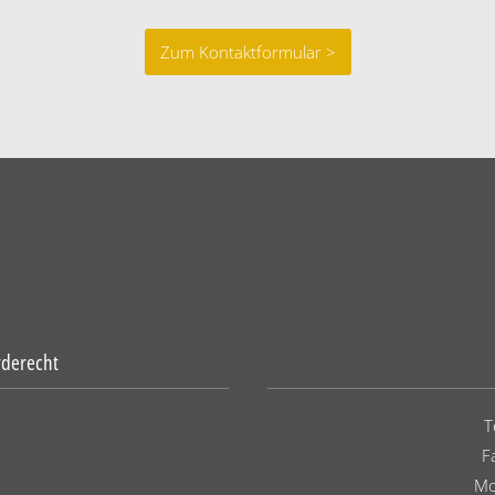
Zum Kontaktformular >
rderecht
T
F
Mo